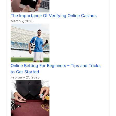
The Importance Of Verifying Online Casinos
March 7, 2023
Online Betting For Beginners – Tips and Tricks
to Get Started
February 21, 2023