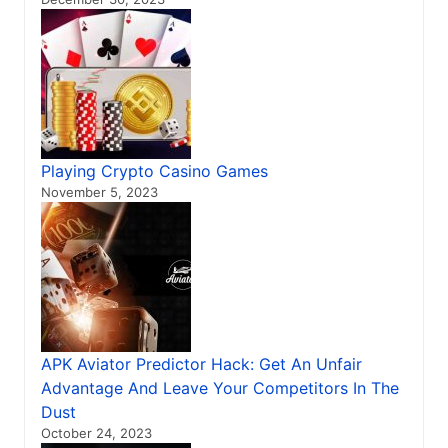
Playing Crypto Casino Games
November 5, 2023
APK Aviator Predictor Hack: Get An Unfair
Advantage And Leave Your Competitors In The
Dust
October 24, 2023