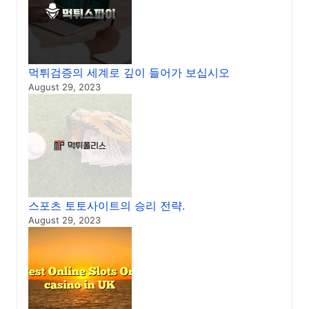
먹튀검증의 세계로 깊이 들어가 보십시오
August 29, 2023
스포츠 토토사이트의 승리 전략.
August 29, 2023