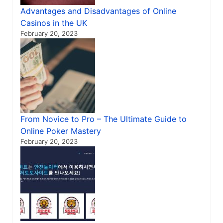
Advantages and Disadvantages of Online
Casinos in the UK
February 20, 2023
From Novice to Pro – The Ultimate Guide to
Online Poker Mastery
February 20, 2023