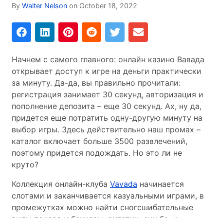
By
Walter Nelson
on
October 18, 2022
Начнем с самого главного: онлайн казино Вавада
открывает доступ к игре на деньги практически
за минуту. Да-да, вы правильно прочитали:
регистрация занимает 30 секунд, авторизация и
пополнение депозита – еще 30 секунд. Ах, ну да,
придется еще потратить одну-другую минуту на
выбор игры. Здесь действительно наш промах –
каталог включает больше 3500 развлечений,
поэтому придется подождать. Но это ли не
круто?
Коллекция онлайн-клуба
Vavada
начинается
слотами и заканчивается казуальными играми, в
промежутках можно найти сногсшибательные