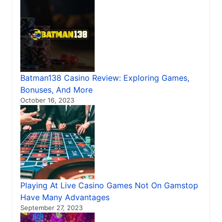
Batman138 Casino Review: Exploring Games,
Bonuses, And More
October 16, 2023
Playing At Live Casino Games Not On Gamstop
Have Many Advantages
September 27, 2023