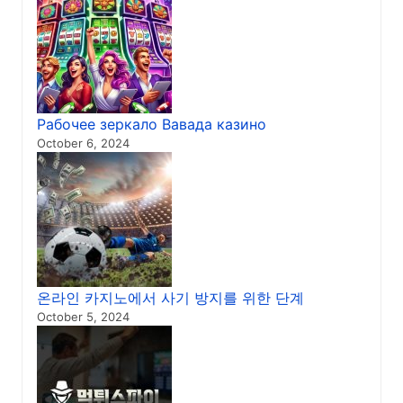
Рабочее зеркало Вавада казино
October 6, 2024
온라인 카지노에서 사기 방지를 위한 단계
October 5, 2024