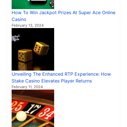
How To Win Jackpot Prizes At Super Ace Online
Casino
February 13, 2024
Unveiling The Enhanced RTP Experience: How
Stake Casino Elevates Player Returns
February 11, 2024