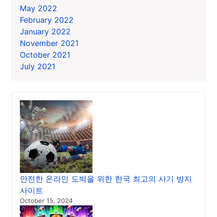
May 2022
February 2022
January 2022
November 2021
October 2021
July 2021
안전한 온라인 도박을 위한 한국 최고의 사기 방지
사이트
October 15, 2024