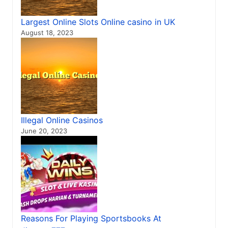
Largest Online Slots Online casino in UK
August 18, 2023
Illegal Online Casinos
June 20, 2023
Reasons For Playing Sportsbooks At