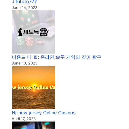
Jitutoto777
June 14, 2023
비욘드 더 릴: 온라인 슬롯 게임의 깊이 탐구
June 10, 2023
Nj-new jersey Online Casinos
April 17, 2023