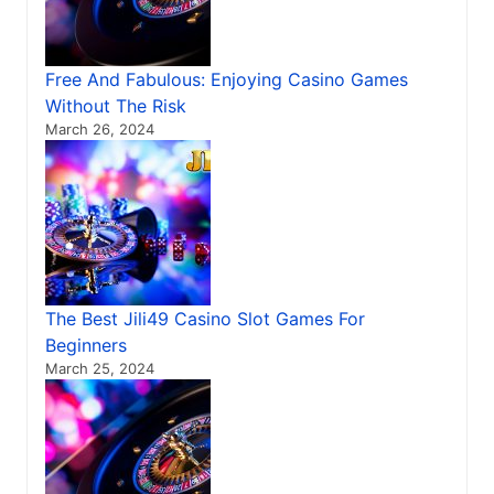
Free And Fabulous: Enjoying Casino Games
Without The Risk
March 26, 2024
The Best Jili49 Casino Slot Games For
Beginners
March 25, 2024