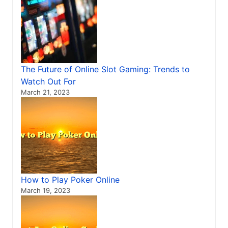
The Future of Online Slot Gaming: Trends to
Watch Out For
March 21, 2023
How to Play Poker Online
March 19, 2023